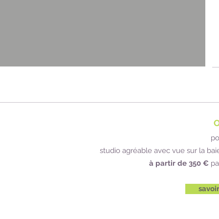
po
studio agréable avec vue sur la bai
à partir de
350 €
pa
savoi