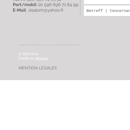
Port/mobil
00 596 696 71 84 99
E-Mail
sisalom@yahoo.
fr
© 2023 YOLO
Erstellt mit
Wix.com
MENTION LEGALES