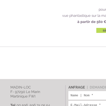
pour
vue phantastique sur la ma
à partir de 560 
sa
MADIN-LOC
ANFRAGE
| DEMAND
F- 97290 Le Marin
Martinique FWI
Tel
00 596. 596 74 05 54